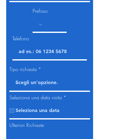
Prefisso
Telefono
Tipo richiesta
r
Seleziona una data visita
*
e
q
u
i
r
Ulteriori Richieste
e
d