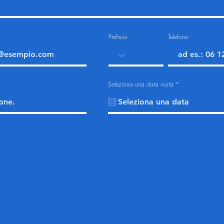
Prefisso
Telefono
r
Seleziona una data visita
*
e
q
u
i
r
e
d