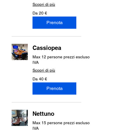
Scopri di più
Da
Da 20 €
20
euro
Prenota
Cassiopea
Max 12 persone prezzi escluso
IVA
Scopri di più
Da
Da 40 €
40
euro
Prenota
Nettuno
Max 15 persone prezzi escluso
IVA