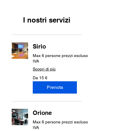
I nostri servizi
Sirio
Max 6 persone prezzi escluso
IVA
Scopri di più
Da
Da 15 €
15
euro
Prenota
Orione
Max 6 persone prezzi escluso
IVA