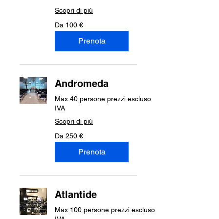
Scopri di più
Da
Da 100 €
100
euro
Prenota
Andromeda
Max 40 persone prezzi escluso
IVA
Scopri di più
Da
Da 250 €
250
euro
Prenota
Atlantide
Max 100 persone prezzi escluso
IVA