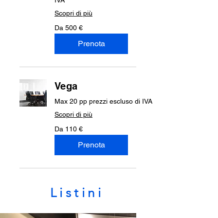
Scopri di più
Da
Da 500 €
500
euro
Prenota
Vega
Max 20 pp prezzi escluso di IVA
Scopri di più
Da
Da 110 €
110
euro
Prenota
Listini